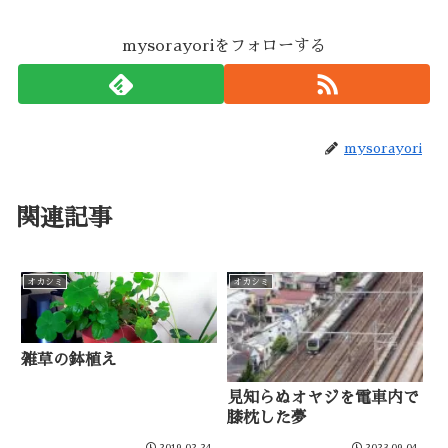
mysorayoriをフォローする
mysorayori
関連記事
オカシミ
オカシミ
雑草の鉢植え
見知らぬオヤジを電車内で
膝枕した夢
2019.02.24
2023.09.04