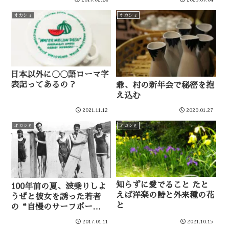
オカシミ
オカシミ
日本以外に〇〇語ローマ字
表記ってあるの？
爺、村の新年会で秘密を抱
え込む
2021.11.12
2020.01.27
オカシミ
オカシミ
知らずに愛でること たと
100年前の夏、波乗りしよ
えば洋楽の詩と外来種の花
うぜと彼女を誘った若者
と
の“自慢のサーフボー
ド”がこちらです
2017.01.11
2021.10.15