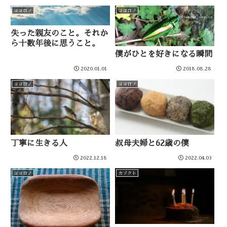
ココロノ
ココロノ
失った親友のこと。それか
ら十数年後に思うこと。
僕がひとを好きになる瞬間
2020.01.01
2018.08.28
ココロノ
ココロノ
丁寧に生きる人
叔母夫婦と62歳の僕
2022.12.18
2022.04.03
ココロノ
カゾクト