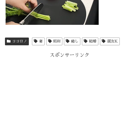
ココロノ
妻
昭和
癒し
結婚
親友K
スポンサーリンク