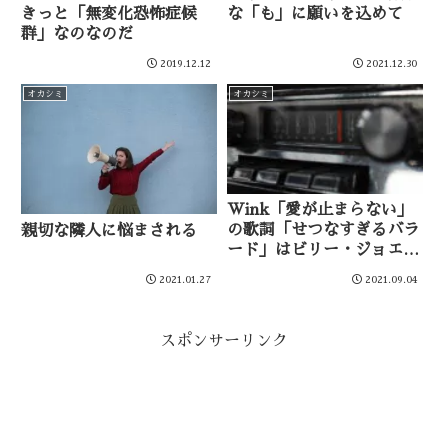
きっと「無変化恐怖症候
な「も」に願いを込めて
群」なのなのだ
2019.12.12
2021.12.30
オカシミ
オカシミ
Wink「愛が止まらない」
の歌詞「せつなすぎるバラ
親切な隣人に悩まされる
ード」はビリー・ジョエル
ではないか説
2021.01.27
2021.09.04
スポンサーリンク