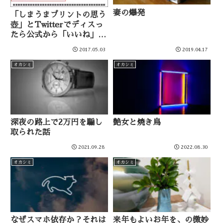
妻の爆発
「しまうまプリントの思う
壺」とTwitterでディスっ
たら公式から「いいね」が
きたお話
2017.05.03
2019.04.17
オカシミ
オカシミ
深夜の路上で2万円を騙し
艶女と焼き鳥
取られた話
2021.09.28
2022.08.30
オカシミ
オカシミ
なぜスマホ依存か？それは
来年もよいお年を、の微妙