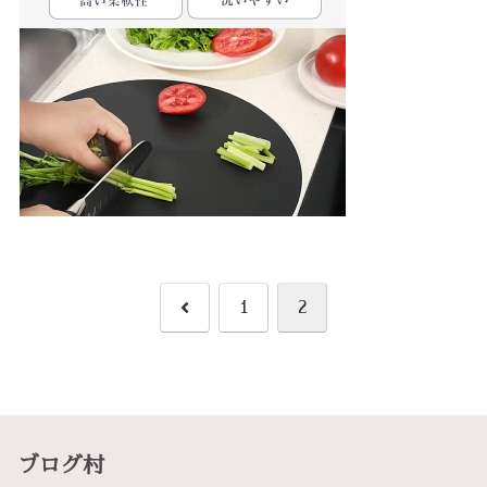
前
1
2
へ
ブログ村